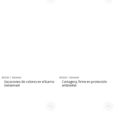
Article \
General
Article \
General
Vacaciones de colores en el barrio
Cartagena, firme en protección
Getsemaní
ambiental
favorite_border
favorite_border