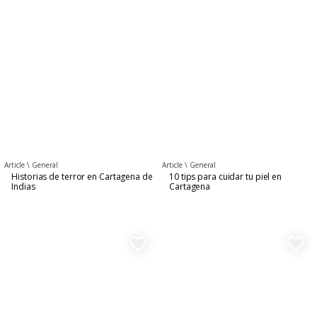
Article \
General
Article \
General
Historias de terror en Cartagena de
10 tips para cuidar tu piel en
Indias
Cartagena
favorite_border
favorite_border