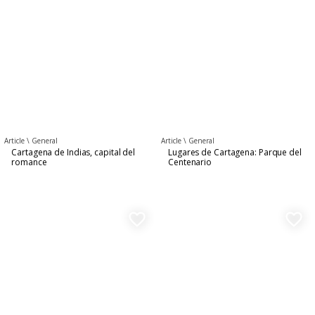
Article \
General
Article \
General
Cartagena de Indias, capital del
Lugares de Cartagena: Parque del
romance
Centenario
favorite_border
favorite_border