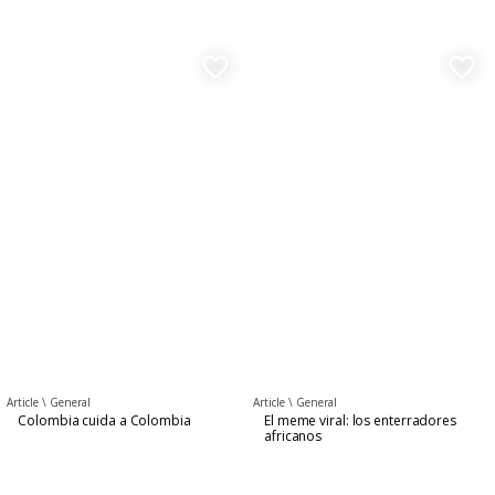
favorite_border
favorite_border
Article \
General
Article \
General
Colombia cuida a Colombia
El meme viral: los enterradores
africanos