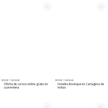
favorite_border
favorite_border
Article \
General
Article \
General
Oferta de cursos online gratis en
Hoteles Boutique en Cartagena de
cuarentena
Indias
favorite_border
favorite_border