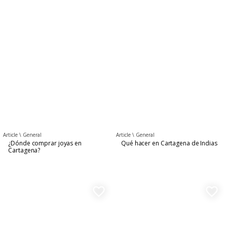
Article \
General
Article \
General
¿Dónde comprar joyas en
Qué hacer en Cartagena de Indias
Cartagena?
favorite_border
favorite_border