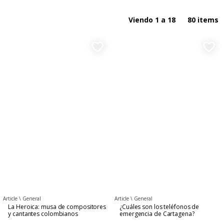
Aventuras
Por nombre ASC
Viendo 1 a 18
80 items
Comida & Bebidas
Por nombre DESC
favorite_border
favorite_border
Noche & Fiesta
General
Adivina a quien encontré
Arte & cultura
Gastronomía
Turismo al día
Article \
General
Article \
General
La Heroica: musa de compositores
¿Cuáles son los teléfonos de
y cantantes colombianos
emergencia de Cartagena?