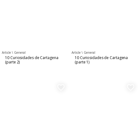
Article \
General
Article \
General
10 Curiosidades de Cartagena
10 Curiosidades de Cartagena
(parte 2)
(parte 1)
favorite_border
favorite_border