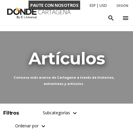
PAUTE CON NOSOTROS
ESP
|
USD
SESIÓN
CARTAGENA
LENGUAJE
search
menu
ENG
ESP
MONEDA
Artículos
USD
COP
Conozca más acerca de Cartagena a través de historias,
entrevistas y artículos.
keyboard_arrow_down
Subcategorías
Filtros
keyboard_arrow_down
Ordenar por
Viajeros