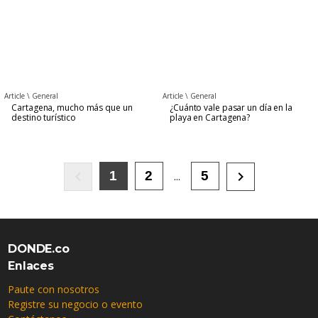
Article \
General
Article \
General
Cartagena, mucho más que un
¿Cuánto vale pasar un día en la
destino turístico
playa en Cartagena?
keyboard_arrow_left
keyboard_arrow_right
1
2
5
...
DONDE.co
Enlaces
Paute con nosotros
Registre su negocio o evento