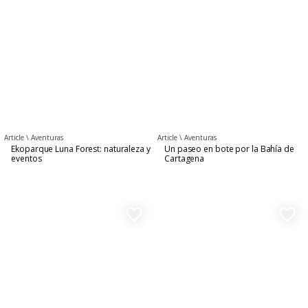
Article \
Aventuras
Article \
Aventuras
Ekoparque Luna Forest: naturaleza y
Un paseo en bote por la Bahía de
eventos
Cartagena
favorite_border
favorite_border