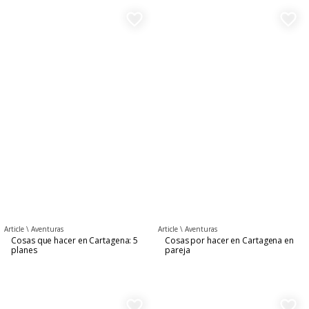
favorite_border
favorite_border
Article \
Aventuras
Article \
Aventuras
Cosas que hacer en Cartagena: 5
Cosas por hacer en Cartagena en
planes
pareja
favorite_border
favorite_border