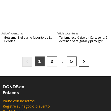
Article \
Aventuras
Article \
Aventuras
Getsemaní, el barrio favorito de La
Turismo ecológico en Cartagena: 5
Heroica
destinos para gozar y proteger
keyboard_arrow_left
keyboard_arrow_right
1
2
5
...
DONDE.co
Enlaces
Paute con nosotros
Registre su negocio o evento