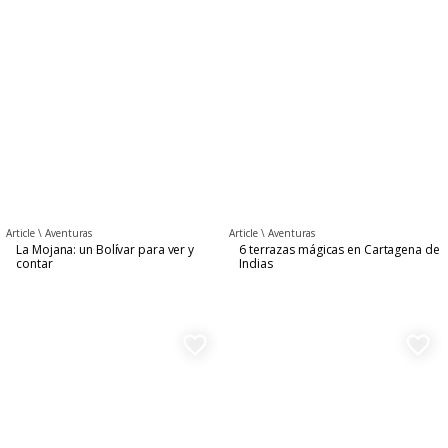
Article \
Aventuras
Article \
Aventuras
La Mojana: un Bolívar para ver y
6 terrazas mágicas en Cartagena de
contar
Indias
favorite_border
favorite_border