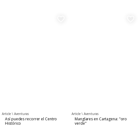
favorite_border
favorite_border
Article \
Aventuras
Article \
Aventuras
Así puedes recorrer el Centro
Manglares en Cartagena: "oro
Histórico
verde"