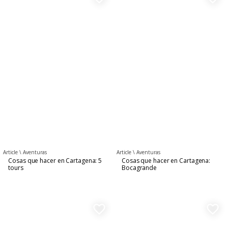
Article \
Aventuras
Article \
Aventuras
Cosas que hacer en Cartagena: 5
Cosas que hacer en Cartagena:
tours
Bocagrande
favorite_border
favorite_border