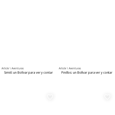
Article \
Aventuras
Article \
Aventuras
Simití: un Bolívar para ver y contar
Pinillos: un Bolívar para ver y contar
favorite_border
favorite_border