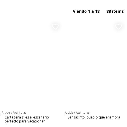
Aventuras
Por nombre ASC
Viendo 1 a 18
88 items
Comida & Bebidas
Por nombre DESC
favorite_border
favorite_border
Noche & Fiesta
General
Adivina a quien encontré
Arte & cultura
Gastronomía
Turismo al día
Article \
Aventuras
Article \
Aventuras
Cartagena sí es el escenario
San Jacinto, pueblo que enamora
perfecto para vacacionar