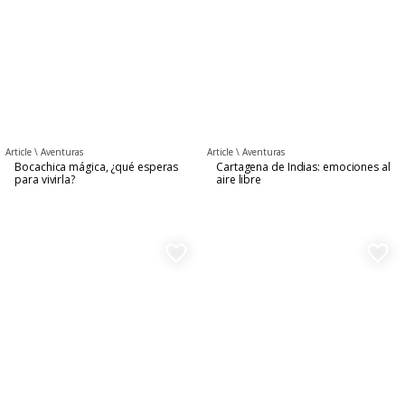
Article \
Aventuras
Article \
Aventuras
Bocachica mágica, ¿qué esperas
Cartagena de Indias: emociones al
para vivirla?
aire libre
favorite_border
favorite_border