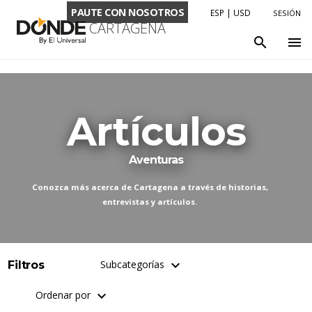
PAUTE CON NOSOTROS
ESP
|
USD
SESIÓN
CARTAGENA
LENGUAJE
search
menu
ENG
ESP
MONEDA
Artículos
USD
COP
Aventuras
Conozca más acerca de Cartagena a través de historias,
entrevistas y artículos.
keyboard_arrow_down
Subcategorías
Filtros
keyboard_arrow_down
Ordenar por
Viajeros