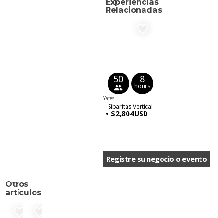
Experiencias
Relacionadas
favorite_border
50
8
hours
people
Yates
Sibaritas Vertical
$2,804
USD
Registre su negocio o evento
Otros
artículos
favorite_border
favorite_border