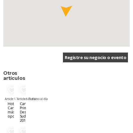
Registre su negocio o evento
Otros
artículos
favorite_border
favorite_border
Article \
Turismo al día
Article \
Turismo al día
Hoteles en
Cartagena:
Cartagena:
Principal
más de 10
Destino de
opciones
Sudamérica
2019
favorite_border
favorite_border