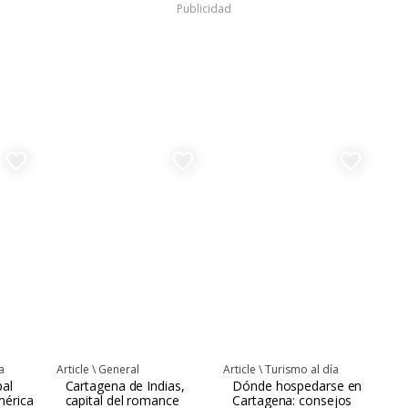
Publicidad
favorite_border
favorite_border
favorite_border
a
Article \
General
Article \
Turismo al día
pal
Cartagena de Indias,
Dónde hospedarse en
mérica
capital del romance
Cartagena: consejos