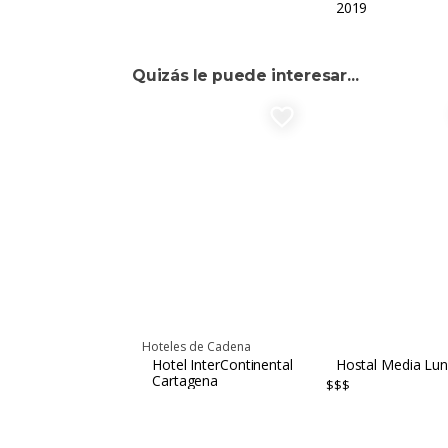
2019
Quizás le puede interesar...
favorite_border
Hoteles de Cadena
Hotel InterContinental
Hostal Media Lu
Cartagena
$$$