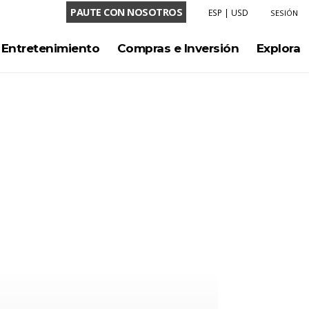
PAUTE CON NOSOTROS
ESP
|
USD
SESIÓN
LENGUAJE
Entretenimiento
Compras e Inversión
Explora
ENG
ESP
MONEDA
USD
COP