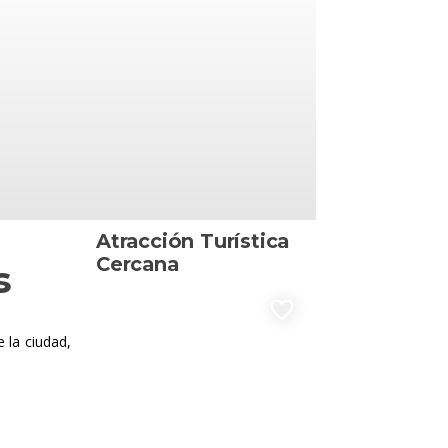
Atracción Turística
Cercana
s
favorite_border
 la ciudad,