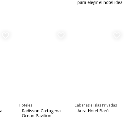
para elegir el hotel ideal
favorite_border
favorite_border
favorite_border
Hoteles
Cabañas e Islas Privadas
na
Radisson Cartagena
Aura Hotel Barú
Ocean Pavillion