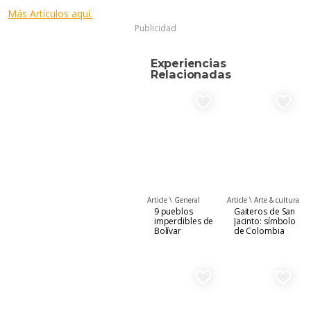
Más Artículos aquí.
Publicidad
Experiencias
Relacionadas
favorite_border
favorite_border
Article \
General
Article \
Arte & cultura
9 pueblos
Gaiteros de San
imperdibles de
Jacinto: símbolo
Bolívar
de Colombia
favorite_border
favorite_border