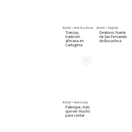
Article \
Arte & cultura
Article \
Viajeros
Trenzas,
Destinos: Fuerte
tradición
de San Fernando
africana en
de Bocachica
Cartagena
favorite_border
Article \
Aventuras
Palenque, más
que ver mucho
para contar