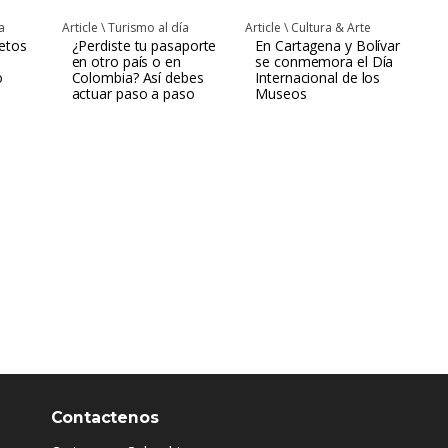
a
Article \
Turismo al día
Article \
Cultura & Arte
jetos
¿Perdiste tu pasaporte
En Cartagena y Bolívar
en otro país o en
se conmemora el Día
o
Colombia? Así debes
Internacional de los
actuar paso a paso
Museos
Contactenos