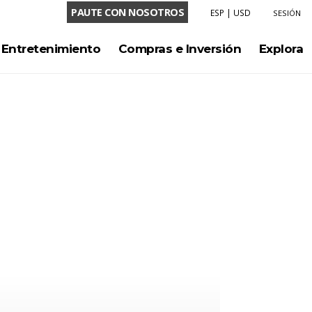
PAUTE CON NOSOTROS
ESP
|
USD
SESIÓN
LENGUAJE
Entretenimiento
Compras e Inversión
Explora
ENG
ESP
MONEDA
USD
COP