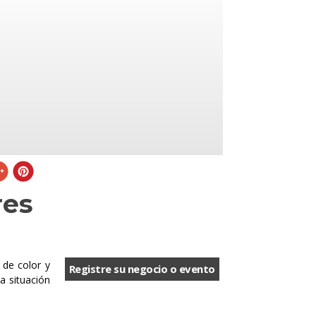
res
 de color y
Registre su negocio o evento
a situación