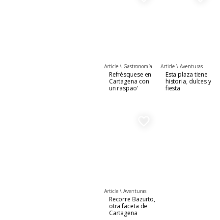
Article \
Gastronomía
Article \
Aventuras
Refrésquese en
Esta plaza tiene
Cartagena con
historia, dulces y
un raspao'
fiesta
favorite_border
Article \
Aventuras
Recorre Bazurto,
otra faceta de
Cartagena