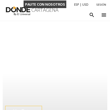
PAUTE CON NOSOTROS
ESP
|
USD
SESIÓN
CARTAGENA
LENGUAJE
search
menu
ENG
ESP
MONEDA
USD
COP