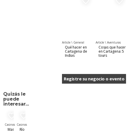
favorite_border
favorite_border
Article \
General
Article \
Aventuras
Qué hacer en
Cosas que hacer
Cartagena de
en Cartagena: 5
Indias
tours
Registre su negocio o evento
Quizás le
puede
interesar...
favorite_border
favorite_border
Casinos
Casinos
Masters Royale Casino
Río Casino Cartagena