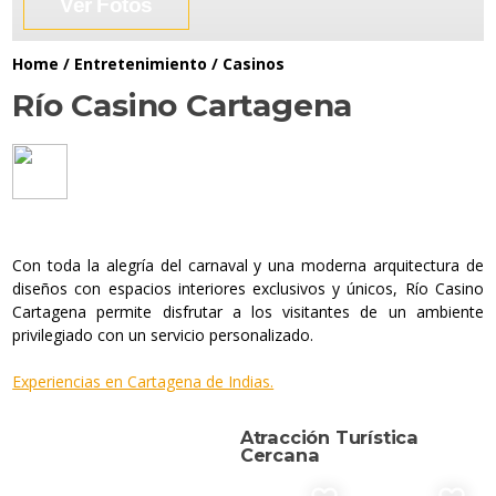
Ver Fotos
Home
/
Entretenimiento
/
Casinos
Río Casino Cartagena
Con toda la alegría del carnaval y una moderna arquitectura de
diseños con espacios interiores exclusivos y únicos, Río Casino
Cartagena permite disfrutar a los visitantes de un ambiente
privilegiado con un servicio personalizado.
Experiencias en Cartagena de Indias.
Atracción Turística
Cercana