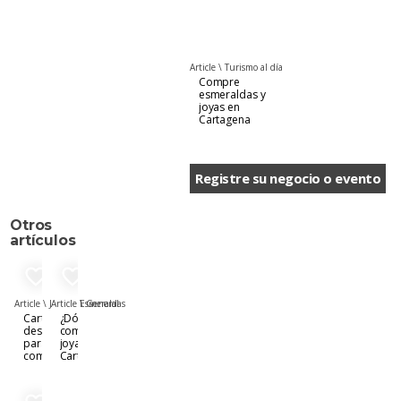
Article \
Turismo al día
Compre
esmeraldas y
joyas en
Cartagena
Registre su negocio o evento
Otros
artículos
favorite_border
favorite_border
Article \
Joyas & Esmeraldas
Article \
General
Cartagena,
¿Dónde
destino
comprar
para hacer
joyas en
compras
Cartagena?