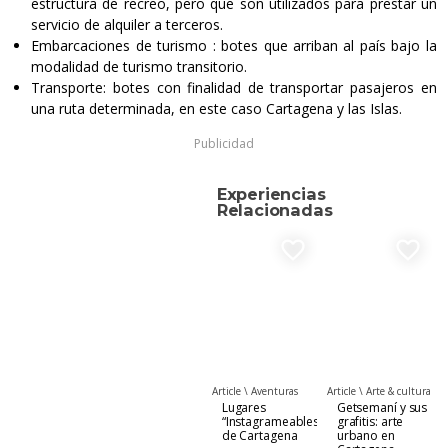
estructura de recreo, pero que son utilizados para prestar un
servicio de alquiler a terceros.
Embarcaciones de turismo : botes que arriban al país bajo la
modalidad de turismo transitorio.
Transporte: botes con finalidad de transportar pasajeros en
una ruta determinada, en este caso Cartagena y las Islas.
Publicidad
Experiencias
Relacionadas
favorite_border
favorite_border
Article \
Aventuras
Article \
Arte & cultura
Lugares
Getsemaní y sus
“Instagrameables”
grafitis: arte
de Cartagena
urbano en