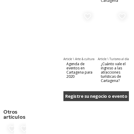
Cartagena
favorite_border
favorite_border
Article \
Arte & cultura
Article \
Turismo al día
Agenda de
¿Cuánto vale el
eventos en
ingreso a las
Cartagena para
atracciones
2020
turísticas de
Cartagena?
Registre su negocio o evento
Otros
artículos
favorite_border
favorite_border