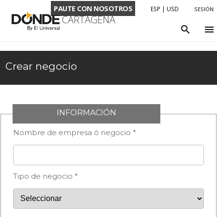
PAUTE CON NOSOTROS
ESP
|
USD
SESIÓN
CARTAGENA
LENGUAJE
search
menu
ENG
ESP
Crear negocio
MONEDA
USD
COP
INFORMACIÓN
Nombre de empresa ó negocio *
Tipo de negocio *