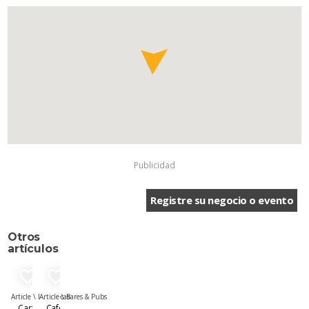
Publicidad
Registre su negocio o evento
Otros
artículos
favorite_border
favorite_border
Article \
Discotecas
Article \
Bares & Pubs
Cartagena
Café Bar