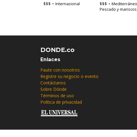
$$$
Internacional
$$$
Mediterráneo
Pescado y mariscos
DONDE.co
Enlaces
Paute con nosotros
Registre su negocio o evento
Contáctanos
Sobre Dónde
Términos de uso
Politica de privacidad