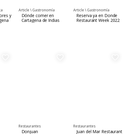
ta
Article \
Gastronomía
Article \
Gastronomía
ores y
Dónde comer en
Reserva ya en Donde
agena
Cartagena de Indias
Restaurant Week 2022
favorite_border
favorite_border
favorite_border
Restaurantes
Restaurantes
Donjuan
Juan del Mar Restaurante