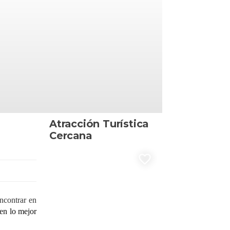
Atracción Turística
Cercana
favorite_border
ncontrar en
 en lo mejor