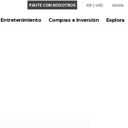
PAUTE CON NOSOTROS
ESP
|
USD
SESIÓN
LENGUAJE
Entretenimiento
Compras e Inversión
Explora
ENG
ESP
MONEDA
USD
COP