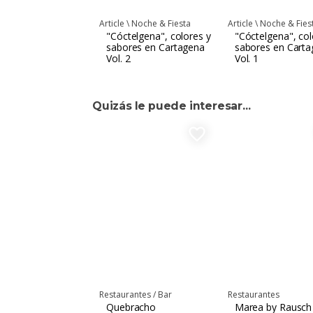
Article \
Noche & Fiesta
Article \
Noche & Fies
"Cóctelgena", colores y
"Cóctelgena", col
sabores en Cartagena
sabores en Cart
Vol. 2
Vol. 1
Quizás le puede interesar...
favorite_border
Restaurantes / Bar
Restaurantes
Quebracho
Marea by Rausch