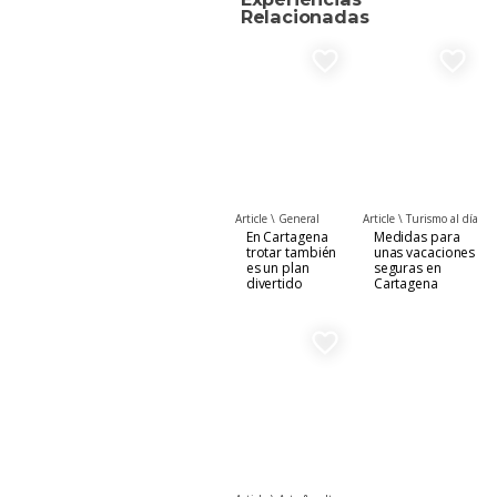
Relacionadas
favorite_border
favorite_border
Article \
General
Article \
Turismo al día
En Cartagena
Medidas para
trotar también
unas vacaciones
es un plan
seguras en
divertido
Cartagena
favorite_border