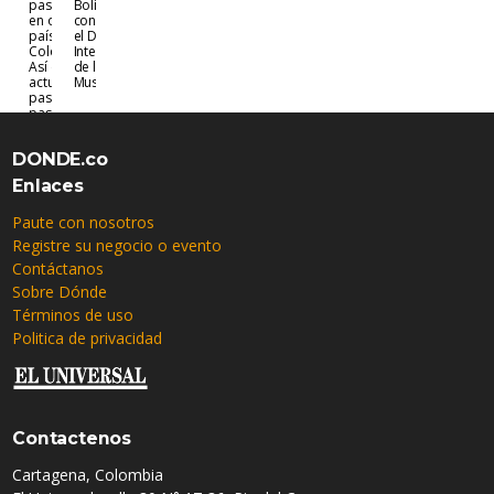
pasaporte
Bolívar se
en otro
conmemora
país o en
el Día
Colombia?
Internacional
Así debes
de los
actuar
Museos
paso a
paso
DONDE.co
Enlaces
Paute con nosotros
Registre su negocio o evento
Contáctanos
Sobre Dónde
Términos de uso
Politica de privacidad
Contactenos
Cartagena, Colombia