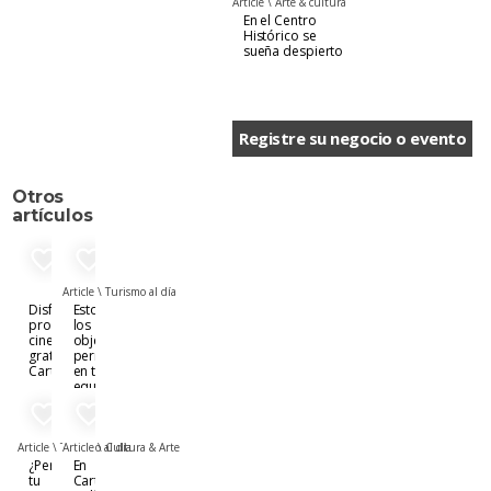
Article \
Arte & cultura
En el Centro
Histórico se
sueña despierto
Registre su negocio o evento
Otros
artículos
favorite_border
favorite_border
Article \
Turismo al día
Disfruta de
Estos son
proyección
los
cinematográficas
objetos
gratis en
permitidos
Cartagena
en tu
equipaje
de mano
favorite_border
favorite_border
Article \
Turismo al día
Article \
Cultura & Arte
¿Perdiste
En
tu
Cartagena y