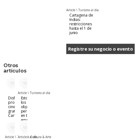
Article \
Turismo al día
Cartagena de
Indias:
restricciones
hasta el 1 de
junio
Registre su negocio o evento
Otros
artículos
favorite_border
favorite_border
Article \
Turismo al día
Disfruta de
Estos son
proyección
los
cinematográficas
objetos
gratis en
permitidos
Cartagena
en tu
equipaje
de mano
favorite_border
favorite_border
Article \
Turismo al día
Article \
Cultura & Arte