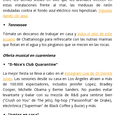
estas instalaciones frente al mar, las medusas de neón
onduladas contra el fondo azul eléctrico nos hipnotizan.
Síguelas
dando clic aquí
.
Tennessee
Tómate un descanso de trabajar en casa y
visita el sitio de este
acuario
de Chattanooga para refrescarte con las nutrias marinas
que flotan en el agua y los pingüinos que se mecen en las rocas.
Oferta musical en cuarentena
"D-Nice’s Club Quarantine"
La mejor fiesta se lleva a cabo en el
Instagram Live de DJ Derrick
Jones
. Las sesiones desde su casa en Los Ángeles atraen a más
de 100.000 espectadores, incluidos Jennifer Lopez, Bradley
Cooper, Michelle Obama y Bernie Sanders. No puedes evitar
levantarte y bailar con su mezcla de R&B para sentirse bien
("Crush on You" de The Jets), hip-hop ("Passionfruit" de Drake),
electrónica ("Superman" de Black Coffee y Bucie) y más.
"Juntos en casa"