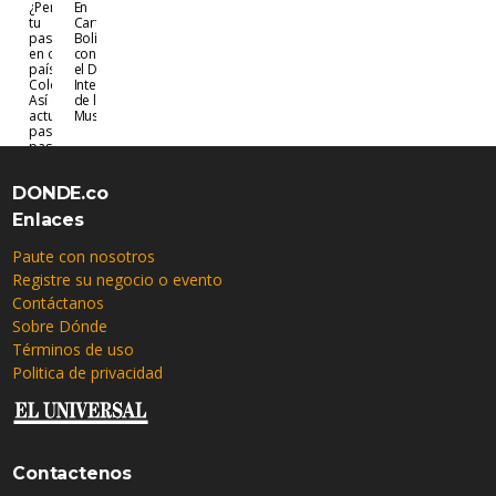
¿Perdiste
En
tu
Cartagena y
pasaporte
Bolívar se
en otro
conmemora
país o en
el Día
Colombia?
Internacional
Así debes
de los
actuar
Museos
paso a
paso
DONDE.co
Enlaces
Paute con nosotros
Registre su negocio o evento
Contáctanos
Sobre Dónde
Términos de uso
Politica de privacidad
Contactenos