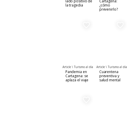
lado positivo de
Cartagena:
la tragedia
¿cómo
prevenirlo?
favorite_border
favorite_border
Article \
Turismo al día
Article \
Turismo al día
Pandemia en
Cuarentena
Cartagena: se
preventiva y
aplaza el viaje
salud mental
favorite_border