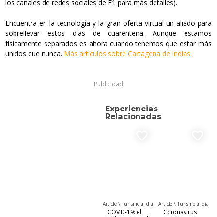
los canales de redes sociales de F1 para más detalles).
Encuentra en la tecnología y la gran oferta virtual un aliado para
sobrellevar estos días de cuarentena. Aunque estamos
físicamente separados es ahora cuando tenemos que estar más
unidos que nunca.
Más artículos sobre Cartagena de Indias.
Publicidad
Experiencias
Relacionadas
favorite_border
favorite_border
Article \
Turismo al día
Article \
Turismo al día
COVID-19: el
Coronavirus